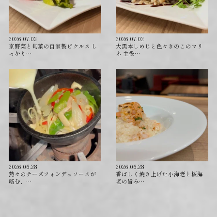
2026.07.03
2026.07.02
京野菜と旬菜の自家製ピクルス し
⁡大黒本しめじと色々きのこのマリ
っかり…
ネ 主役…
2026.06.28
2026.06.28
⁡熱々のチーズフォンデュソースが
香ばしく焼き上げた小海老と桜海
絡む、…
老の旨み…