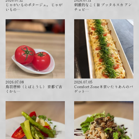
じゃがいものポタージュ。 じゃが
刺激的なこく旨 プッタネスカ アン
いもの…
チョビ…
2026.07.08
2026.07.05
⁡鳥羽唐柿（とばとうし） 京都で古
Comfort Zone 8 京いたりあんのバ
くから…
ゲット…