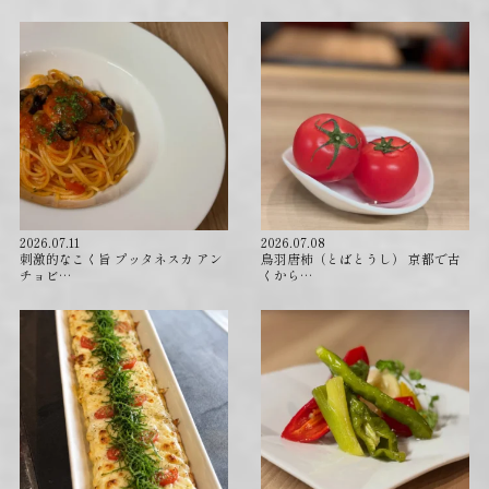
2026.07.11
2026.07.08
刺激的なこく旨 プッタネスカ アン
⁡鳥羽唐柿（とばとうし） 京都で古
チョビ…
くから…