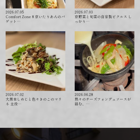
2026.07.05
2026.07.03
Comfort Zone 8 京いたりあんのバ
京野菜と旬菜の自家製ピクルス し
ゲット…
っかり…
2026.07.02
2026.06.28
⁡大黒本しめじと色々きのこのマリ
⁡熱々のチーズフォンデュソースが
ネ 主役…
絡む、…