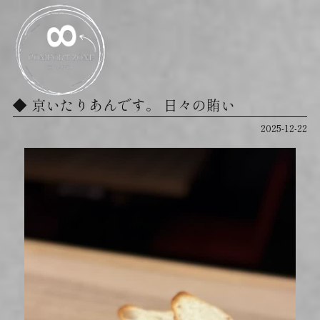
京いたりあんです。 日々の賄い ⁡
2025-12-22
動
画
プ
レ
ー
ヤ
ー