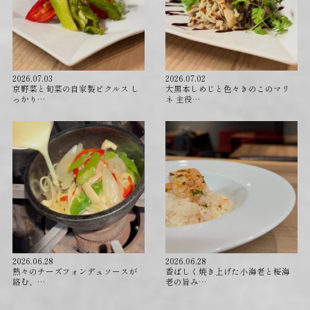
2026.07.03
2026.07.02
京野菜と旬菜の自家製ピクルス し
⁡大黒本しめじと色々きのこのマリ
っかり…
ネ 主役…
2026.06.28
2026.06.28
⁡熱々のチーズフォンデュソースが
香ばしく焼き上げた小海老と桜海
絡む、…
老の旨み…