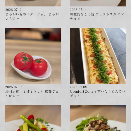
2026.07.12
2026.07.11
じゃがいものポタージュ。 じゃが
刺激的なこく旨 プッタネスカ アン
いもの…
チョビ…
2026.07.08
2026.07.05
⁡鳥羽唐柿（とばとうし） 京都で古
Comfort Zone 8 京いたりあんのバ
くから…
ゲット…