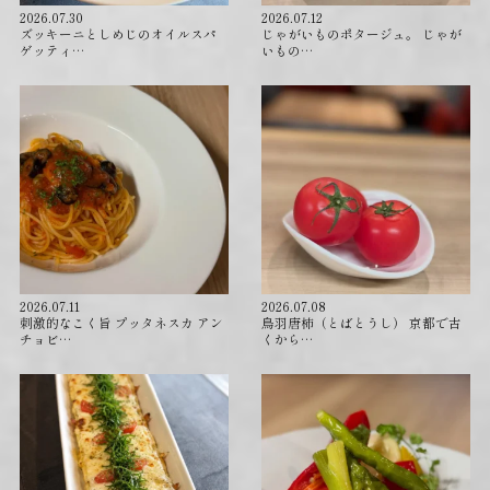
2026.07.30
2026.07.12
ズッキーニとしめじのオイルスパ
じゃがいものポタージュ。 じゃが
ゲッティ…
いもの…
2026.07.11
2026.07.08
刺激的なこく旨 プッタネスカ アン
⁡鳥羽唐柿（とばとうし） 京都で古
チョビ…
くから…