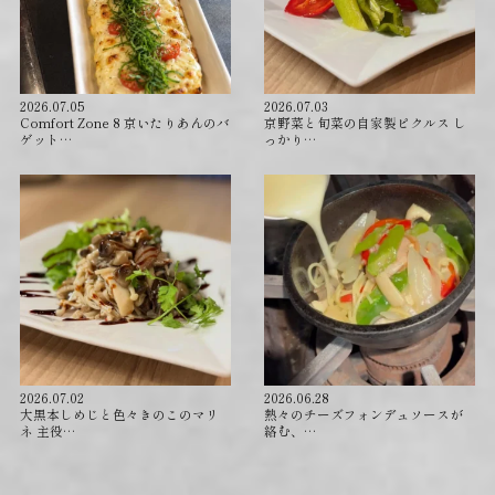
2026.07.05
2026.07.03
Comfort Zone 8 京いたりあんのバ
京野菜と旬菜の自家製ピクルス し
ゲット…
っかり…
2026.07.02
2026.06.28
⁡大黒本しめじと色々きのこのマリ
⁡熱々のチーズフォンデュソースが
ネ 主役…
絡む、…