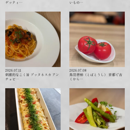
ゲッティ…
いもの…
2026.07.11
2026.07.08
刺激的なこく旨 プッタネスカ アン
⁡鳥羽唐柿（とばとうし） 京都で古
チョビ…
くから…