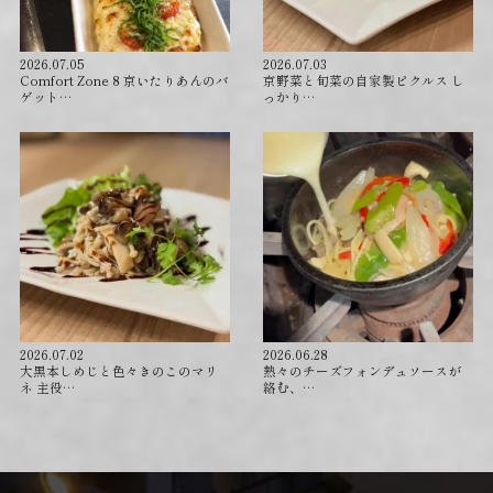
2026.07.05
2026.07.03
Comfort Zone 8 京いたりあんのバ
京野菜と旬菜の自家製ピクルス し
ゲット…
っかり…
2026.07.02
2026.06.28
⁡大黒本しめじと色々きのこのマリ
⁡熱々のチーズフォンデュソースが
ネ 主役…
絡む、…